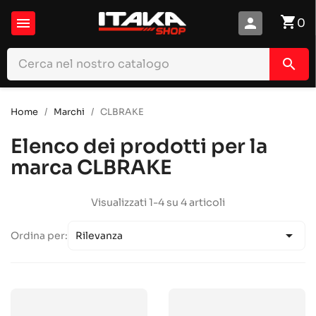
shopping_cart

person
0
search
Home
Marchi
CLBRAKE
Elenco dei prodotti per la
marca CLBRAKE
Visualizzati 1-4 su 4 articoli

Ordina per:
Rilevanza