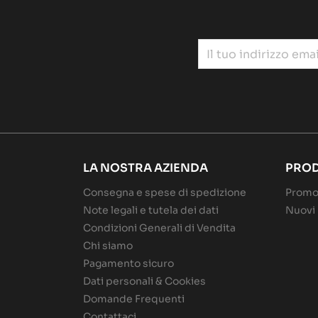
LA NOSTRA AZIENDA
PROD
Consegna e spese di spedizione
Promo
Note legali e tutela dei dati
Nuovi 
Condizioni Generali di Vendita
Chi siamo
Pagamento sicuro
Dati personali & Cookies
Domande Frequenti
Contattaci