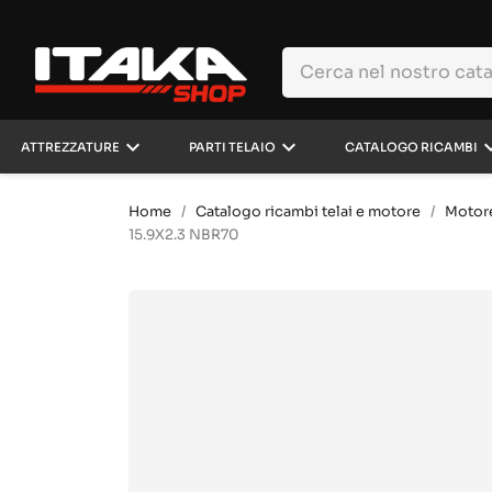
keyboard_arrow_down
keyboard_arrow_down
keyboard_a
ATTREZZATURE
PARTI TELAIO
CATALOGO RICAMBI
Home
Catalogo ricambi telai e motore
Motor
15.9X2.3 NBR70