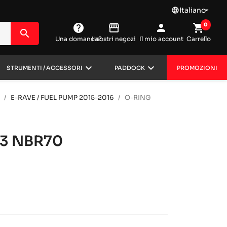
Italiano
language

0
help
storefront
person
shopping_cart
search
Una domanda?
I nostri negozi
Il mio account
Carrello
keyboard_arrow_down
keyboard_arrow_down
STRUMENTI / ACCESSORI
PADDOCK
PROMOZIONI
E-RAVE / FUEL PUMP 2015-2016
O-RING
.3 NBR70