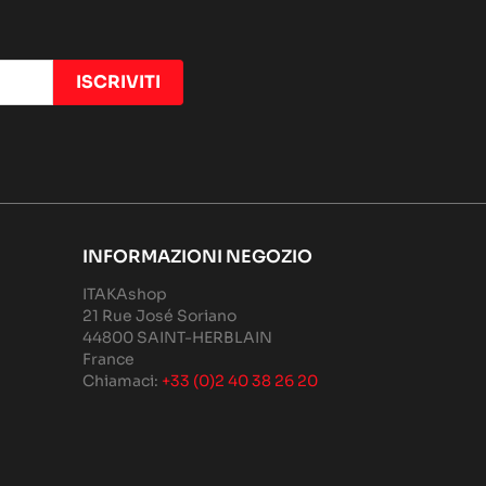
NANO EVO
INFORMAZIONI NEGOZIO
ITAKAshop
21 Rue José Soriano
44800 SAINT-HERBLAIN
France
Chiamaci:
+33 (0)2 40 38 26 20