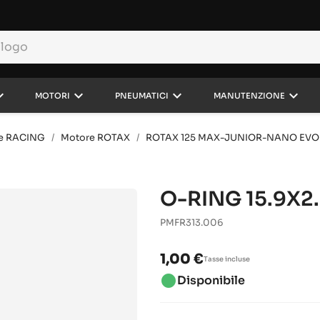
rrow_down
keyboard_arrow_down
keyboard_arrow_down
keyboard_arrow_down
MOTORI
PNEUMATICI
MANUTENZIONE
e RACING
Motore ROTAX
ROTAX 125 MAX-JUNIOR-NANO EVO
O-RING 15.9X2
PMFR313.006
1,00 €
Tasse incluse
brightness_1
Disponibile