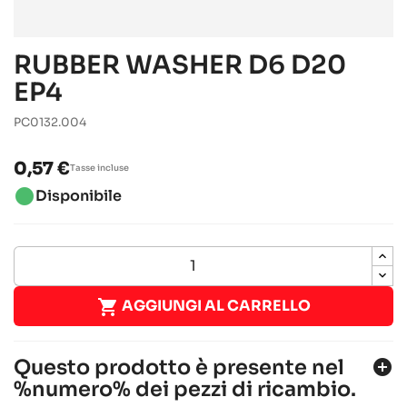
RUBBER WASHER D6 D20
EP4
PC0132.004
0,57 €
Tasse incluse
brightness_1
Disponibile

AGGIUNGI AL CARRELLO
Questo prodotto è presente nel
add_circle
%numero% dei pezzi di ricambio.