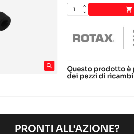

search
Questo prodotto è
dei pezzi di ricambi
ROTAX 125 MAX-JUNIOR-
Motore ROTAX
Motore RACING
chevron_right
ROTAX 125 MAX-J125-MIN
Motore ROTAX
Motore RACING
chevron_right
PRONTI ALL'AZIONE?