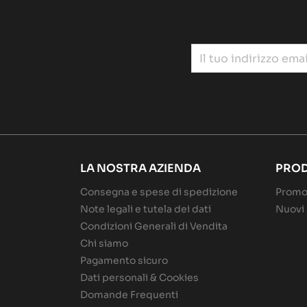
LA NOSTRA AZIENDA
PROD
Consegna e spese di spedizione
Promo
Note legali e tutela dei dati
Nuovi 
Condizioni Generali di Vendita
Chi siamo
Pagamento sicuro
Dati personali & Cookies
Domande Frequenti