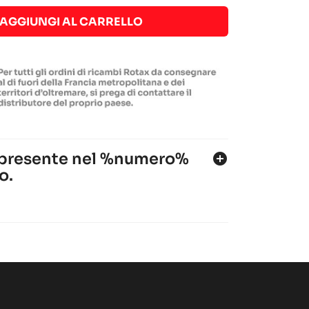
AGGIUNGI AL CARRELLO
 presente nel %numero%
add_circle
o.
NANO EVO
I-MICRO