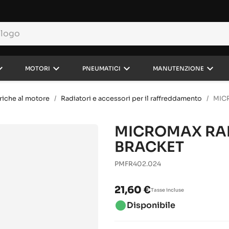
rrow_down
keyboard_arrow_down
keyboard_arrow_down
keyboard_arrow_down
MOTORI
PNEUMATICI
MANUTENZIONE
riche al motore
Radiatori e accessori per il raffreddamento
MIC
MICROMAX RA
BRACKET
PMFR402.024
21,60 €
Tasse incluse
brightness_1
Disponibile