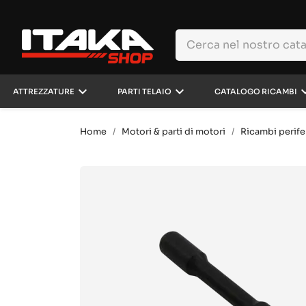
keyboard_arrow_down
keyboard_arrow_down
keyboard_a
ATTREZZATURE
PARTI TELAIO
CATALOGO RICAMBI
Home
Motori & parti di motori
Ricambi perife