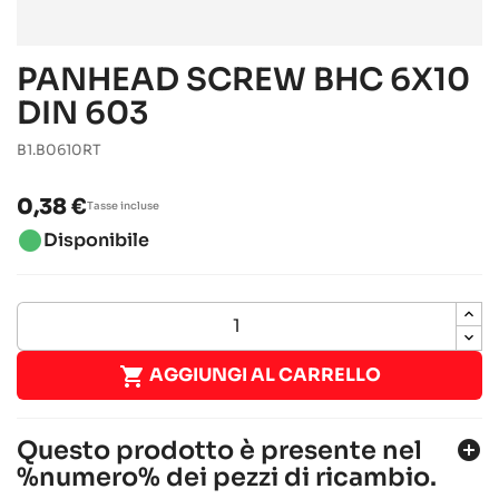
PANHEAD SCREW BHC 6X10
DIN 603
B1.B0610RT
0,38 €
Tasse incluse
brightness_1
Disponibile

AGGIUNGI AL CARRELLO
Questo prodotto è presente nel
add_circle
%numero% dei pezzi di ricambio.