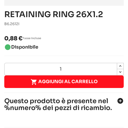
RETAINING RING 26X1.2
B6.2612I
0,88 €
Tasse incluse
brightness_1
Disponibile

AGGIUNGI AL CARRELLO
Questo prodotto è presente nel
add_circle
%numero% dei pezzi di ricambio.
ALPHA ASC950 2022-2023
Alpha karting
Telai RACING
chevron_right