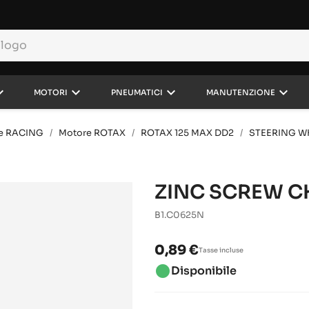
rrow_down
keyboard_arrow_down
keyboard_arrow_down
keyboard_arrow_down
MOTORI
PNEUMATICI
MANUTENZIONE
e RACING
Motore ROTAX
ROTAX 125 MAX DD2
STEERING W
ZINC SCREW CH
B1.C0625N
0,89 €
Tasse incluse
brightness_1
Disponibile