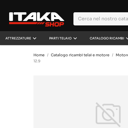
keyboard_arrow_down
keyboard_arrow_down
keyboard_a
ATTREZZATURE
PARTI TELAIO
CATALOGO RICAMBI
Home
Catalogo ricambi telai e motore
Motor
12.9