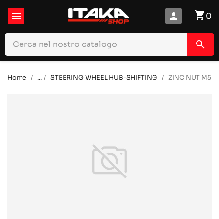
shopping_cart

person
0
search
Home
...
STEERING WHEEL HUB-SHIFTING
ZINC NUT M5