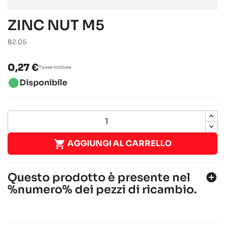
ZINC NUT M5
B2.05
0,27 €
Tasse incluse
brightness_1
Disponibile

AGGIUNGI AL CARRELLO
Questo prodotto è presente nel
add_circle
%numero% dei pezzi di ricambio.
ALPHA KZ 2022-2023
Alpha karting
Telai RACING
chevron_right