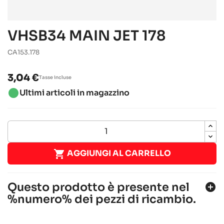
VHSB34 MAIN JET 178
CA153.178
3,04 €
Tasse incluse
brightness_1
Ultimi articoli in magazzino

AGGIUNGI AL CARRELLO
Questo prodotto è presente nel
add_circle
%numero% dei pezzi di ricambio.
ROTAX 125 MAX DD2