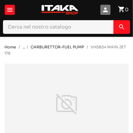
shopping_cart

person
0
search
Home
...
CARBURETTOR-FUEL PUMP
VHSB34 MAIN JET
178