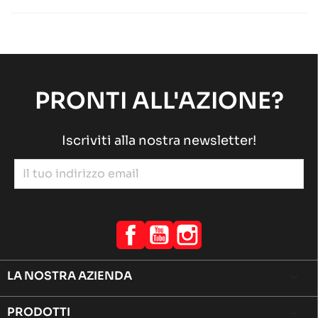
Motore ROTAX
Motore RACING
chevron_right
ROTAX 125 MAX-J125-MINI-MICRO
Motore ROTAX
Motore RACING
chevron_right
PRONTI ALL'AZIONE?
Iscriviti alla nostra newsletter!
Facebook
YouTube
Instagram
LA NOSTRA AZIENDA

PRODOTTI
