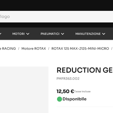
rrow_down
keyboard_arrow_down
keyboard_arrow_down
keyboard_arrow_down
MOTORI
PNEUMATICI
MANUTENZIONE
e RACING
Motore ROTAX
ROTAX 125 MAX-J125-MINI-MICRO
REDUCTION G
PMFR363.002
12,50 €
Tasse incluse
brightness_1
Disponibile