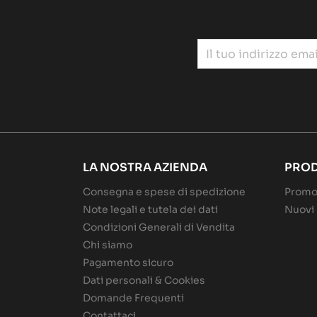
LA NOSTRA AZIENDA
PROD
Consegna e spese di spedizione
Promo
Note legali e tutela dei dati
Nuovi 
Condizioni Generali di Vendita
Chi siamo
Pagamento sicuro
Dati personali & Cookies
Domande Frequenti
Contattaci