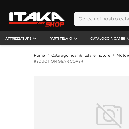
keyboard_arrow_down
keyboard_arrow_down
keyboard_a
ATTREZZATURE
PARTI TELAIO
CATALOGO RICAMBI
Home
Catalogo ricambi telai e motore
Motor
REDUCTION GEAR COVER