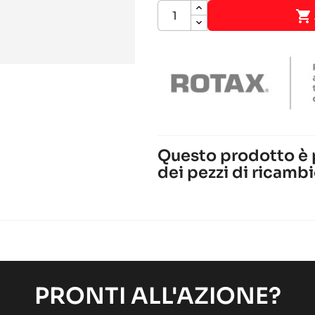

Questo prodotto è
dei pezzi di ricambi
ROTAX 125 MAX-J125-MIN
Motore ROTAX
Motore RACING
chevron_right
IAME PARILLA PUMA 85 CC
Motore IAME
Motore RACING
chevron_right
PRONTI ALL'AZIONE?