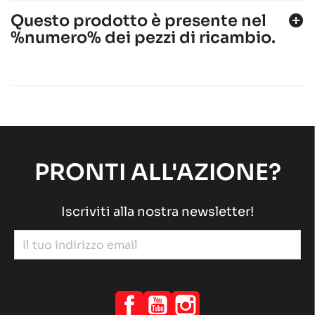
Questo prodotto è presente nel
add_circle
%numero% dei pezzi di ricambio.
ROTAX 125 MAX DD2
Motore ROTAX
Motore RACING
chevron_right
ROTAX 125 MAX-J125-MINI-MICRO
Motore ROTAX
Motore RACING
chevron_right
PRONTI ALL'AZIONE?
Iscriviti alla nostra newsletter!
Facebook
YouTube
Instagram