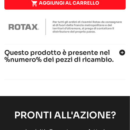

AGGIUNGI AL CARRELLO
Questo prodotto è presente nel
add_circle
%numero% dei pezzi di ricambio.
ROTAX 125 MAX-J125-MINI-MICRO
Motore ROTAX
Motore RACING
chevron_right
ROTAX 125 MAX-JUNIOR-NANO EVO
Motore ROTAX
Motore RACING
chevron_right
PRONTI ALL'AZIONE?