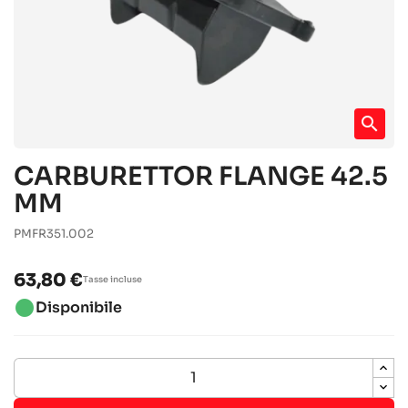
search
CARBURETTOR FLANGE 42.5
MM
PMFR351.002
63,80 €
Tasse incluse
brightness_1
Disponibile