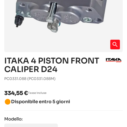
search
ITAKA 4 PISTON FRONT
CALIPER D24
PC0331.088
(PC0331.088M)
334,55 €
Tasse incluse
brightness_1
Disponibile entro 5 giorni
Modello: