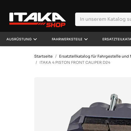
keyboard_arrow_down
keyboard_arrow_down
AUSRÜSTUNG
FAHRWERKSTEILE
ERSATZTEILKAT
Startseite
Ersatzteilkatalog für Fahrgestelle un
ITAKA 4 PISTON FRONT CALIPER D24