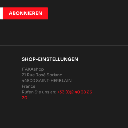
SHOP-EINSTELLUNGEN
ITAKAshop
21 Rue José Soriano
44800 SAINT-HERBLAIN
France
Rufen Sie uns an:
+33 (0)2 40 38 26
20