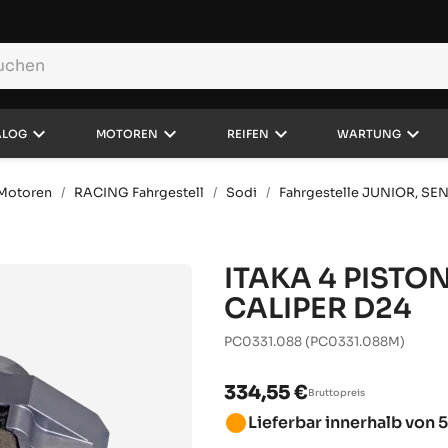
keyboard_arrow_down
keyboard_arrow_down
keyboard_arrow_down
keyboard_arrow_down
ALOG
MOTOREN
REIFEN
WARTUNG
d Motoren
RACING Fahrgestell
Sodi
Fahrgestelle JUNIOR, SE
ITAKA 4 PISTO
CALIPER D24
PC0331.088
(PC0331.088M)
334,55 €
Bruttopreis
brightness_1
Lieferbar innerhalb von 