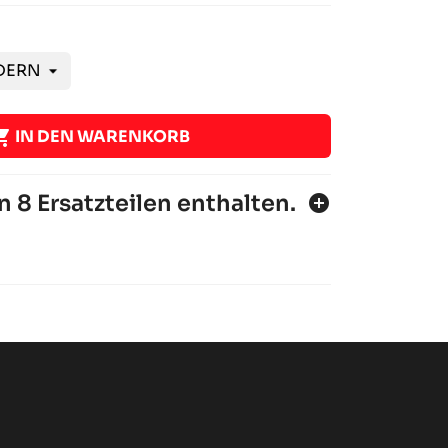

IN DEN WARENKORB
n 8 Ersatzteilen enthalten.
add_circle
di
di
4