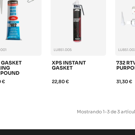
.001
LU851.005
LU851.00
 GASKET
XPS INSTANT
732 RT
LING
GASKET
PURPO
POUND
0 €
22,80 €
31,30 €
Mostrando 1-3 de 3 artícu