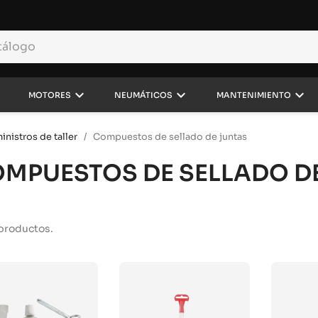
own
keyboard_arrow_down
keyboard_arrow_down
keyboard_arrow_down
MOTORES
NEUMÁTICOS
MANTENIMIENTO
inistros de taller
Compuestos de sellado de juntas
MPUESTOS DE SELLADO D
productos.