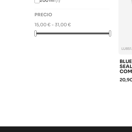
200 ml
(1)
PRECIO
15,00 € - 31,00 €
LU851
BLUE
SEA
COM
20,9