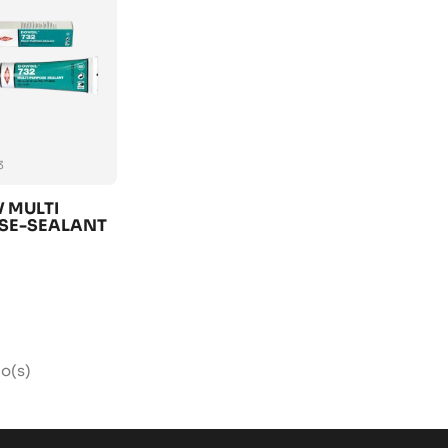
3
V MULTI
SE-SEALANT
lo(s)