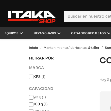
keyboard_arrow_down
keyboard_arrow_down
keyboard_arrow_d
EQUIPOS
PIEZAS CHASIS
CATÁLOGO REPUESTOS
Inicio
Mantenimiento, lubricantes & taller
Sum
CO
FILTRAR POR
MARCA
XPS
(1)
Hay 3 
CAPACIDAD
90 g
(1)
100 g
(1)