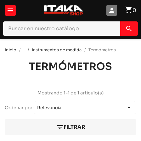
shopping_cart

person
0
search
Inicio
...
Instrumentos de medida
Termómetros
TERMÓMETROS
Mostrando 1-1 de 1 artículo(s)

Ordenar por:
Relevancia
filter_list
FILTRAR