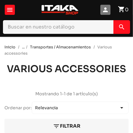
shopping_cart

person
0
search
Inicio
...
Transportes / Almacenamientos
Various
accessories
VARIOUS ACCESSORIES
Mostrando 1-1 de 1 artículo(s)

Ordenar por:
Relevancia
filter_list
FILTRAR