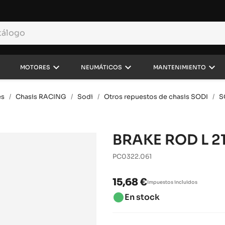
own
keyboard_arrow_down
keyboard_arrow_down
keyboard_arrow_down
MOTORES
NEUMÁTICOS
MANTENIMIENTO
es
Chasis RACING
Sodi
Otros repuestos de chasis SODI
S
BRAKE ROD L 2
PC0322.061
15,68 €
Impuestos incluidos
brightness_1
En stock