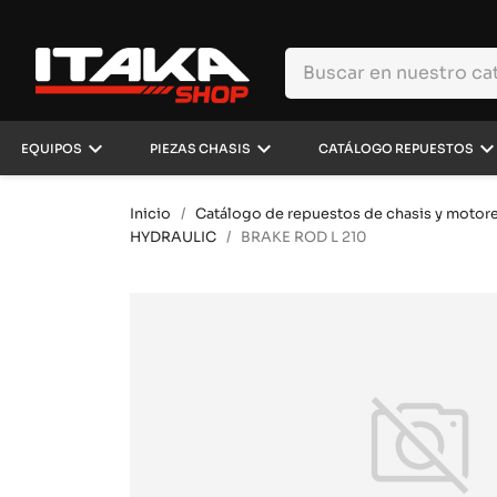
keyboard_arrow_down
keyboard_arrow_down
keyboard_arrow_d
EQUIPOS
PIEZAS CHASIS
CATÁLOGO REPUESTOS
Inicio
Catálogo de repuestos de chasis y motor
HYDRAULIC
BRAKE ROD L 210