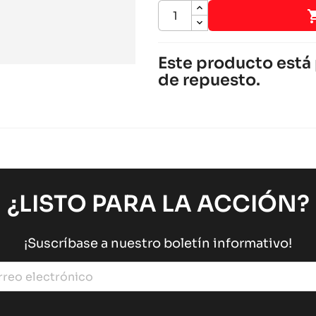
Este producto está 
de repuesto.
SODI DELTA 900/950 2014 
Otros repuestos de chasis SODI
Sodi
chevron_right
SODI DELTA 900/950
Otros repuestos de chasis SODI
Sodi
chevron_right
¿LISTO PARA LA ACCIÓN?
¡Suscríbase a nuestro boletín informativo!