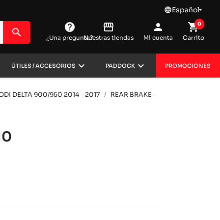
Español
language

0
help
storefront
person
shopping_cart
search
¿Una pregunta?
Nuestras tiendas
Mi cuenta
Carrito
keyboard_arrow_down
keyboard_arrow_down
ÚTILES / ACCESORIOS
PADDOCK
PROMOCIONES
ODI DELTA 900/950 2014 - 2017
REAR BRAKE-
10