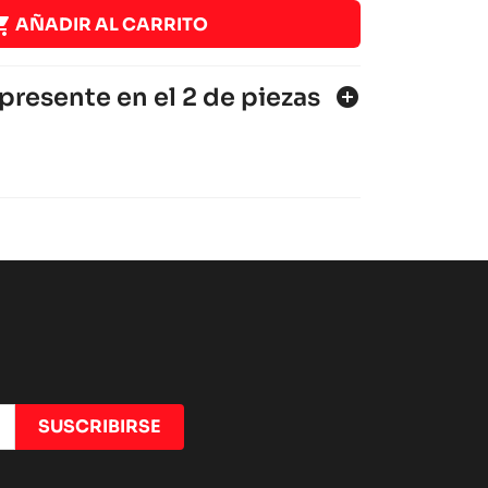

AÑADIR AL CARRITO
presente en el 2 de piezas
add_circle
- 2017