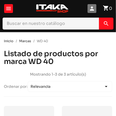
shopping_cart

person
0
search
Inicio
Marcas
WD 40
Listado de productos por
marca WD 40
Mostrando 1-3 de 3 artículo(s)

Ordenar por:
Relevancia