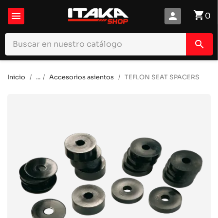
shopping_cart

person
0
search
Inicio
...
Accesorios asientos
TEFLON SEAT SPACERS