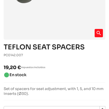
search
TEFLON SEAT SPACERS
PC0142.007
19,20 €
Impuestos incluidos
brightness_1
En stock
Set of spacers for seat adjustment, with 1, 5, and 10 mm
inserts (Ø30).