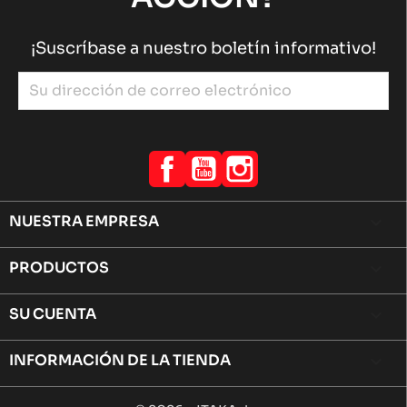
¡Suscríbase a nuestro boletín informativo!
Facebook
YouTube
Instagram
NUESTRA EMPRESA

PRODUCTOS

SU CUENTA

INFORMACIÓN DE LA TIENDA
keyboard_arrow_down