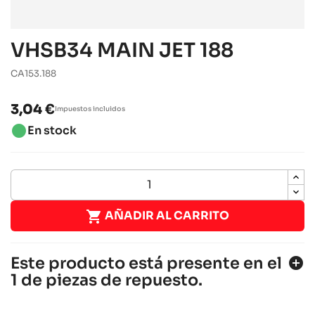
VHSB34 MAIN JET 188
CA153.188
3,04 €
Impuestos incluidos
brightness_1
En stock

AÑADIR AL CARRITO
Este producto está presente en el
add_circle
1 de piezas de repuesto.
ROTAX 125 MAX DD2