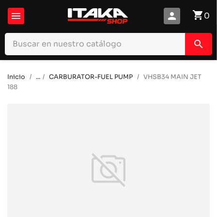
shopping_cart

person
0
search
Inicio
...
CARBURATOR-FUEL PUMP
VHSB34 MAIN JET
188