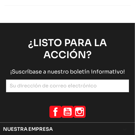
Motores Rotax
Motores RACING
chevron_right
¿LISTO PARA LA
ACCIÓN?
¡Suscríbase a nuestro boletín informativo!
Facebook
YouTube
Instagram
NUESTRA EMPRESA
