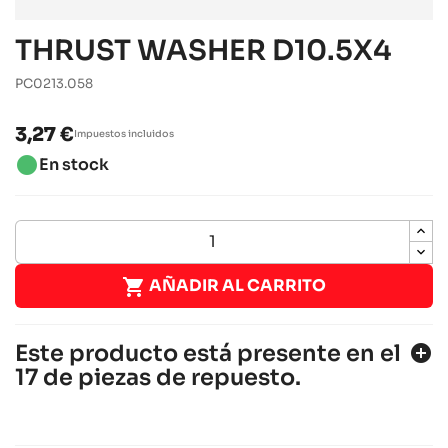
THRUST WASHER D10.5X4
PC0213.058
3,27 €
Impuestos incluidos
brightness_1
En stock

AÑADIR AL CARRITO
Este producto está presente en el
add_circle
17 de piezas de repuesto.
SODI SIGMA RS & R
Chasis JUNIOR, SENIOR, OK & OKJ
Sodi
chevron_right