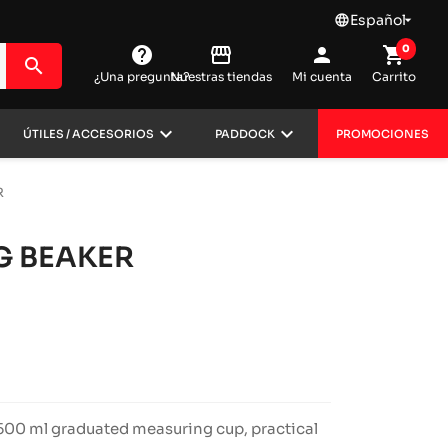
Español
language

0
help
storefront
person
shopping_cart
search
¿Una pregunta?
Nuestras tiendas
Mi cuenta
Carrito
keyboard_arrow_down
keyboard_arrow_down
ÚTILES / ACCESORIOS
PADDOCK
PROMOCIONES
R
G BEAKER
 500 ml graduated measuring cup, practical