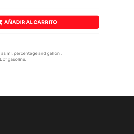

AÑADIR AL CARRITO
as ml, percentage and gallon .
L of gasoline.