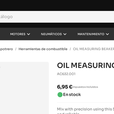
own
keyboard_arrow_down
keyboard_arrow_down
keyboard_arrow_down
MOTORES
NEUMÁTICOS
MANTENIMIENTO
 potrero
Herramientas de combustible
OIL MEASURING BEAKE
OIL MEASURIN
AC632.001
6,95 €
Impuestos incluidos
brightness_1
En stock
Mix with precision using this