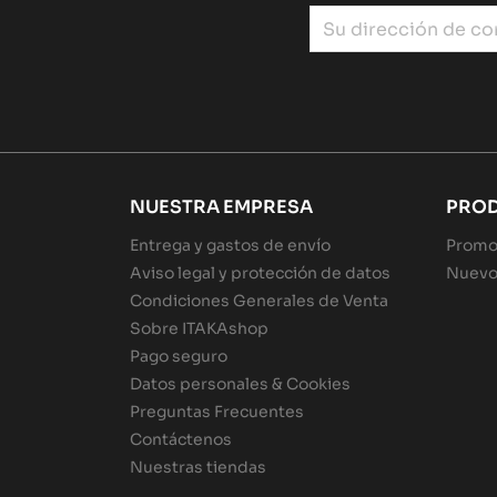
NUESTRA EMPRESA
PRO
Entrega y gastos de envío
Promo
Aviso legal y protección de datos
Nuevo
Condiciones Generales de Venta
Sobre ITAKAshop
Pago seguro
Datos personales & Cookies
Preguntas Frecuentes
Contáctenos
Nuestras tiendas