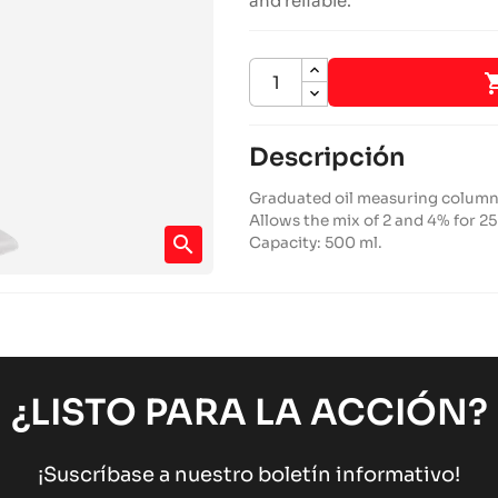
and reliable.
Descripción
Graduated oil measuring column 
Allows the mix of 2 and 4% for 25
search
Capacity: 500 ml.
¿LISTO PARA LA ACCIÓN?
¡Suscríbase a nuestro boletín informativo!