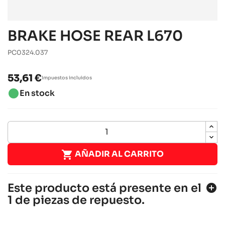
BRAKE HOSE REAR L670
PC0324.037
53,61 €
Impuestos incluidos
brightness_1
En stock

AÑADIR AL CARRITO
Este producto está presente en el
add_circle
1 de piezas de repuesto.
SODI DELTA 900/950 2014 - 2017