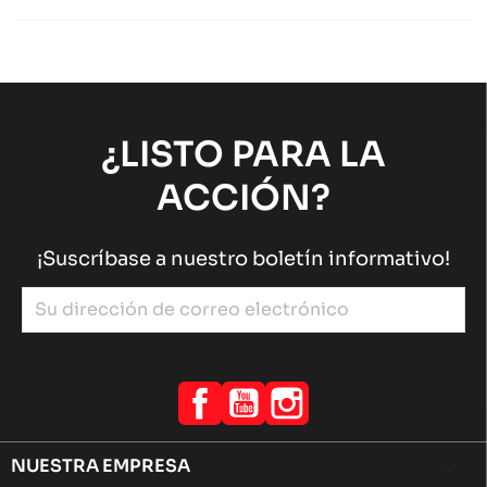
Otros repuestos de chasis SODI
Sodi
chevron_right
¿LISTO PARA LA
ACCIÓN?
¡Suscríbase a nuestro boletín informativo!
Facebook
YouTube
Instagram
NUESTRA EMPRESA
