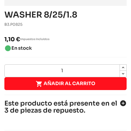
WASHER 8/25/1.8
B3.P0825
1,10 €
Impuestos incluidos
brightness_1
En stock

AÑADIR AL CARRITO
Este producto está presente en el
add_circle
3 de piezas de repuesto.
SODI SIGMA DD2 2018-2021
Chasis DD2
Sodi
chevron_right