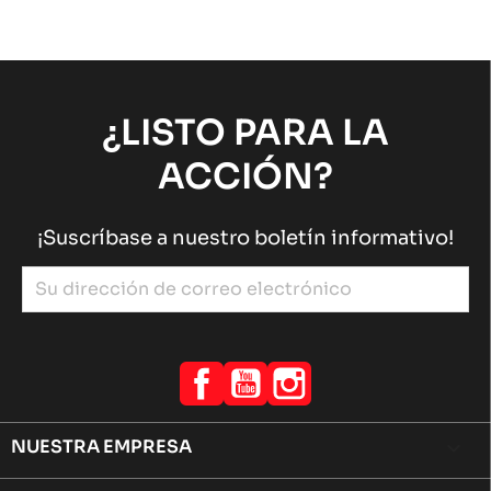
SODI SIGMA DD2 2015-2017
Chasis DD2
Sodi
chevron_right
SODI SIGMA DD2 2012-2014
Chasis DD2
Sodi
chevron_right
¿LISTO PARA LA
ACCIÓN?
¡Suscríbase a nuestro boletín informativo!
Facebook
YouTube
Instagram
NUESTRA EMPRESA
