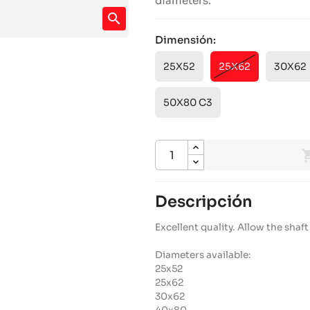
diameters.
search
Dimensión:
25X52
25X62
30X62
50X80 C3
Descripción
Excellent quality. Allow the shaft 
Diameters available:
25x52
25x62
30x62