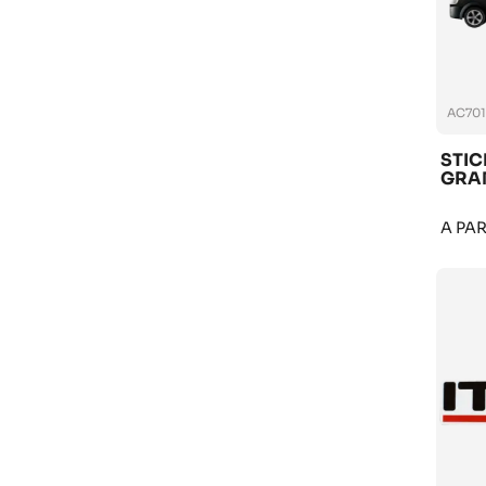
AC701
STIC
GRA
A PA