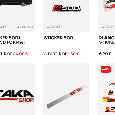
.058T
2 variantes
AC701.116T
AC701.07
KER SODI
STICKER SODI
PLANC
ND FORMAT
STICK
6,20 €
RTIR DE
24,00 €
A PARTIR DE
1,50 €
-40%