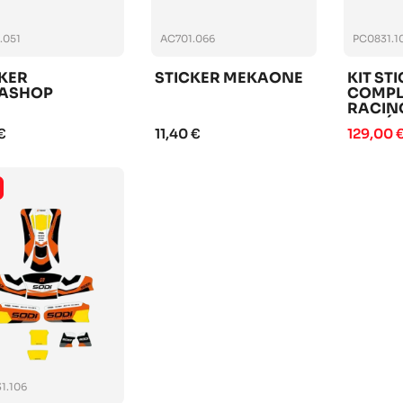
.051
AC701.066
PC0831.1
KER
STICKER MEKAONE
KIT ST
KASHOP
COMPL
RACING
ANNÉE 
€
11,40 €
129,00 
1.106