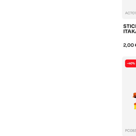
AC701
STIC
ITA
2,00 
-40%
PC083