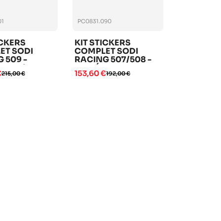
01
PC0831.090
ICKERS
KIT STICKERS
ET SODI
COMPLET SODI
 509 -
RACING 507/508 -
2025/2026
ANNÉE 2024
€
153,60 €
215,00 €
192,00 €