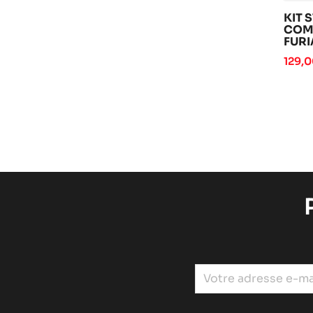
KIT 
COM
FURI
2025
129,0