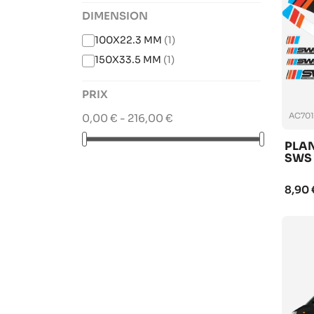
DIMENSION
100X22.3 MM
(1)
150X33.5 MM
(1)
PRIX
AC701
0,00 € - 216,00 €
PLA
SWS
8,90 