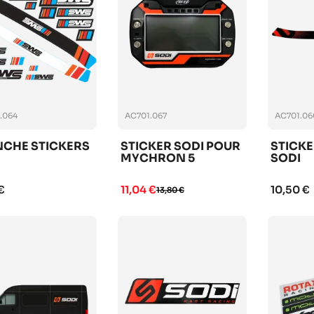
.064
AC701.067
AC701.06
NCHE STICKERS
STICKER SODI POUR
STICKE
MYCHRON 5
SODI
€
11,04 €
10,50 €
13,80 €