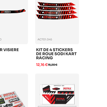
0
AC701.045
R VISIERE
KIT DE 4 STICKERS
DE ROUE SODI KART
RACING
12,16 €
15,20 €