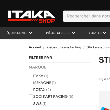
keyboard_arrow_down
keyboard_arrow_down
keyboard_arrow_down
ÉQUIPEMENTS
PIÈCES CHASSIS
ÉCLATÉS
Accueil
Pièces châssis karting
Stickers et n
ST
FILTRER PAR
MARQUE
ITAKA
(1)
Il y a 
MEKAONE
(1)
ROTAX
(2)
SODI KART RACING
(5)
SWS
(1)