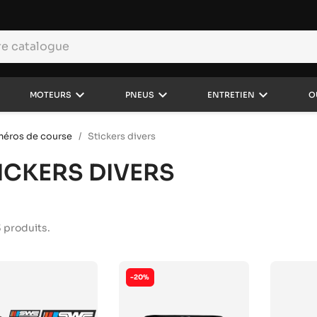
keyboard_arrow_down
keyboard_arrow_down
keyboard_arrow_down
MOTEURS
PNEUS
ENTRETIEN
O
uméros de course
Stickers divers
ICKERS DIVERS
13 produits.
-20%