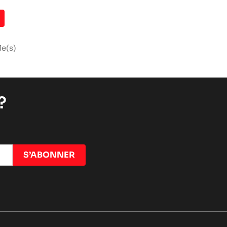

le(s)
?