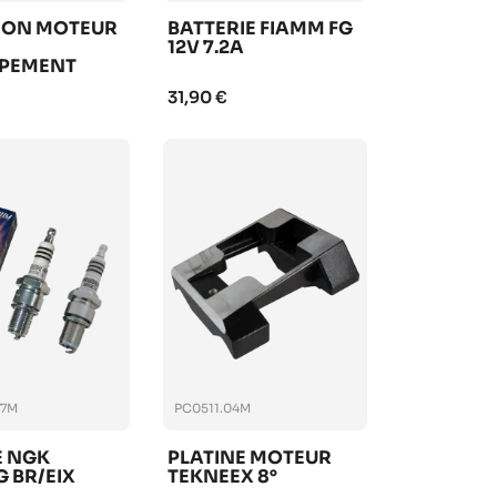
ON MOTEUR
BATTERIE FIAMM FG
12V 7.2A
PEMENT
ET TM KZ
31,90 €
67M
PC0511.04M
E NGK
PLATINE MOTEUR
 BR/EIX
TEKNEEX 8°