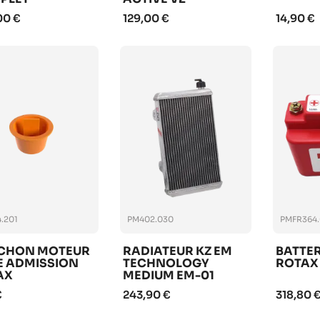
00 €
129,00 €
14,90 €
.201
PM402.030
PMFR364.
CHON MOTEUR
RADIATEUR KZ EM
BATTER
E ADMISSION
TECHNOLOGY
ROTAX
AX
MEDIUM EM-01
COMPLET
€
243,90 €
318,80 