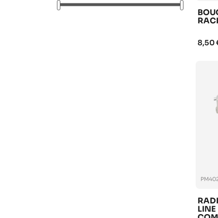
BOU
RACI
8,50 
PM402
RAD
LINE
COM