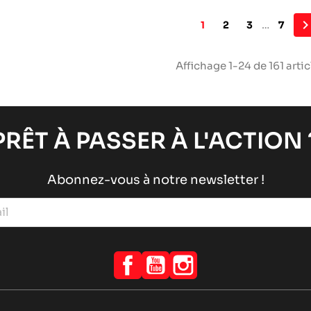
1
2
3
…
7
Affichage 1-24 de 161 artic
PRÊT À PASSER À L'ACTION 
Abonnez-vous à notre newsletter !
Facebook
YouTube
Instagram