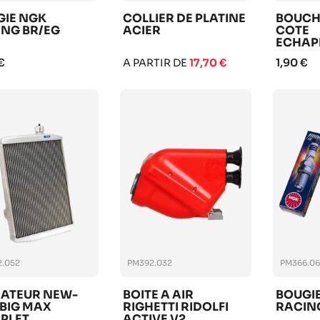
GIE NGK
COLLIER DE PLATINE
BOUCH
NG BR/EG
ACIER
COTE
ECHAP
ROTAX 
€
1,90 €
A PARTIR DE
17,70 €
.052
PM392.032
PM366.0
IATEUR NEW-
BOITE A AIR
BOUGI
 BIG MAX
RIGHETTI RIDOLFI
RACING
PLET
ACTIVE V2