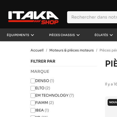
keyboard_arrow_down
keyboard_arrow_down
keyboard_arrow_down
ÉQUIPEMENTS
PIÈCES CHASSIS
ÉCLATÉS
Accueil
Moteurs & pièces moteurs
Pièces pé
PI
FILTRER PAR
MARQUE
DENSO
(1)
Il y a 
ELTO
(2)
EM TECHNOLOGY
(7)
FIAMM
(2)
NOUV
IBEA
(1)