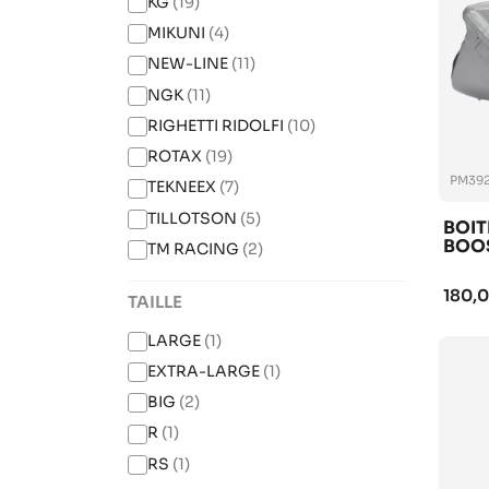
KG
(19)
MIKUNI
(4)
NEW-LINE
(11)
NGK
(11)
RIGHETTI RIDOLFI
(10)
ROTAX
(19)
PM39
TEKNEEX
(7)
TILLOTSON
(5)
BOIT
BOO
TM RACING
(2)
180,0
TAILLE
LARGE
(1)
EXTRA-LARGE
(1)
BIG
(2)
R
(1)
RS
(1)