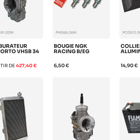
91.00M
PM366.06M
PC0512.
BURATEUR
BOUGIE NGK
COLLIE
'ORTO VHSB 34
RACING B/EG
ALUMI
6,50 €
14,90 €
RTIR DE
427,40 €