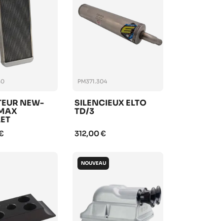
50
PM371.304
TEUR NEW-
SILENCIEUX ELTO
 MAX
TD/3
ET
€
312,00 €
NOUVEAU