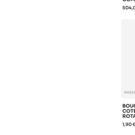
504,
PM394
BOU
COT
ROT
1,90 