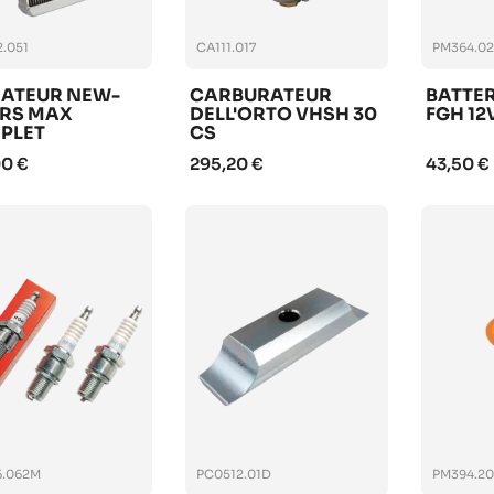
.051
CA111.017
PM364.02
IATEUR NEW-
CARBURATEUR
BATTER
 RS MAX
DELL'ORTO VHSH 30
FGH 12
PLET
CS
00 €
295,20 €
43,50 €
6.062M
PC0512.01D
PM394.2