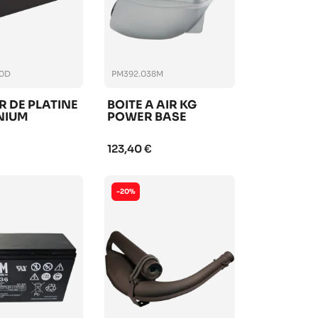
00D
PM392.038M
R DE PLATINE
BOITE A AIR KG
NIUM
POWER BASE
123,40 €
-20%