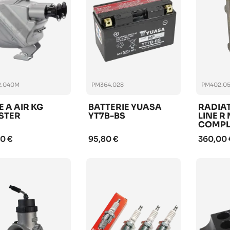
2.040M
PM364.028
PM402.0
E A AIR KG
BATTERIE YUASA
RADIA
STER
YT7B-BS
LINE R
COMPL
0 €
95,80 €
360,00 