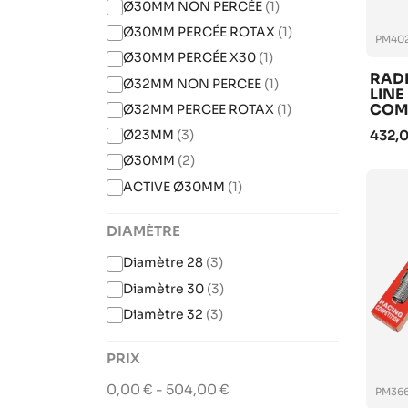
Ø30MM NON PERCÉE
(1)
Ø30MM PERCÉE ROTAX
(1)
PM402
Ø30MM PERCÉE X30
(1)
RAD
Ø32MM NON PERCEE
(1)
LINE
COM
Ø32MM PERCEE ROTAX
(1)
432,
Ø23MM
(3)
Ø30MM
(2)
ACTIVE Ø30MM
(1)
DIAMÈTRE
Diamètre 28
(3)
Diamètre 30
(3)
Diamètre 32
(3)
PRIX
0,00 € - 504,00 €
PM36