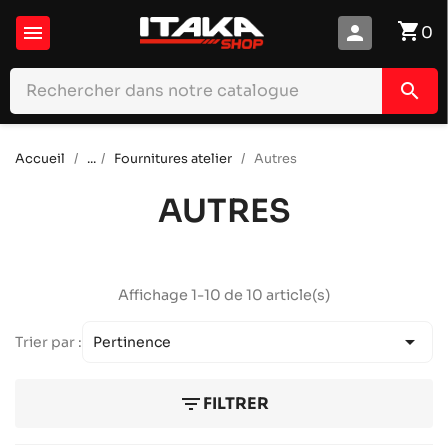
shopping_cart

person
0
search
Accueil
...
Fournitures atelier
Autres
AUTRES
Affichage 1-10 de 10 article(s)

Trier par :
Pertinence
filter_list
FILTRER