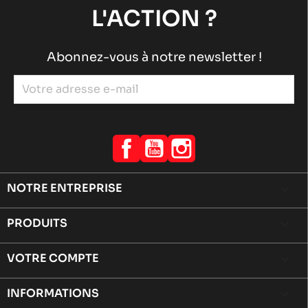
L'ACTION ?
Abonnez-vous à notre newsletter !
Facebook
YouTube
Instagram
NOTRE ENTREPRISE

PRODUITS

VOTRE COMPTE

INFORMATIONS
keyboard_arrow_down