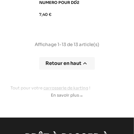
NUMERO POUR DD2
7,40 €
Affichage 1-13 de 13 article(s)

Retour en haut
Tout pour votre
carrosserie de karting
!
En savoir plus
arrow_right_alt