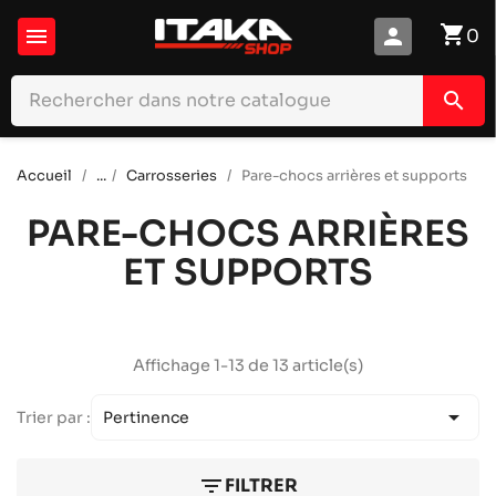
shopping_cart

person
0
search
Accueil
...
Carrosseries
Pare-chocs arrières et supports
PARE-CHOCS ARRIÈRES
ET SUPPORTS
Affichage 1-13 de 13 article(s)

Trier par :
Pertinence
filter_list
FILTRER