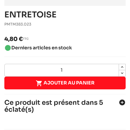
ENTRETOISE
PMTM383.023
4,80 €
TTC
brightness_1
Derniers articles en stock

AJOUTER AU PANIER
Ce produit est présent dans 5
add_circle
éclaté(s)
TM KZ10-C
Moteurs TM
Moteurs RACING
chevron_right