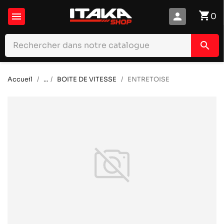
shopping_cart

person
0
search
Accueil
...
BOITE DE VITESSE
ENTRETOISE