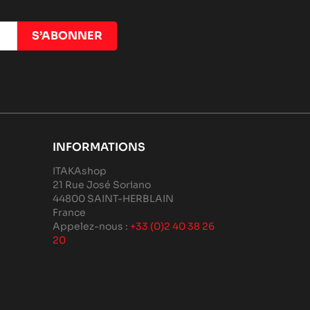
INFORMATIONS
ITAKAshop
21 Rue José Soriano
44800 SAINT-HERBLAIN
France
Appelez-nous :
+33 (0)2 40 38 26
20