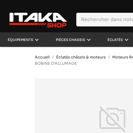
keyboard_arrow_down
keyboard_arrow_down
keyboard_arrow_down
ÉQUIPEMENTS
PIÈCES CHASSIS
ÉCLATÉS
Accueil
Éclatés châssis & moteurs
Moteurs 
BOBINE D'ALLUMAGE