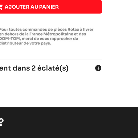

AJOUTER AU PANIER
ent dans 2 éclaté(s)
add_circle
I-MICRO
?