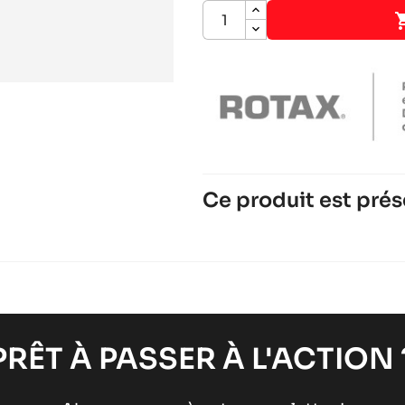
Ce produit est prés
ROTAX 125 MAX-J125-MIN
Moteurs ROTAX
Moteurs RACING
chevron_right
ROTAX 125 MAX DD2
Moteurs ROTAX
Moteurs RACING
chevron_right
PRÊT À PASSER À L'ACTION 