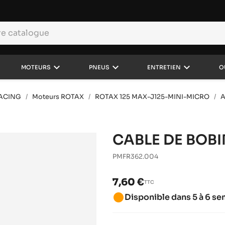
keyboard_arrow_down
keyboard_arrow_down
keyboard_arrow_down
MOTEURS
PNEUS
ENTRETIEN
O
RACING
Moteurs ROTAX
ROTAX 125 MAX-J125-MINI-MICRO
A
CABLE DE BOB
PMFR362.004
7,60 €
TTC
brightness_1
Disponible dans 5 à 6 s