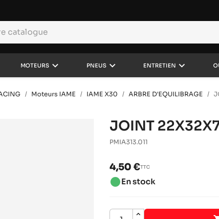
keyboard_arrow_down
keyboard_arrow_down
keyboard_arrow_down
MOTEURS
PNEUS
ENTRETIEN
O
RACING
Moteurs IAME
IAME X30
ARBRE D'EQUILIBRAGE
J
JOINT 22X32X
PMIA313.011
4,50 €
TTC
brightness_1
En stock