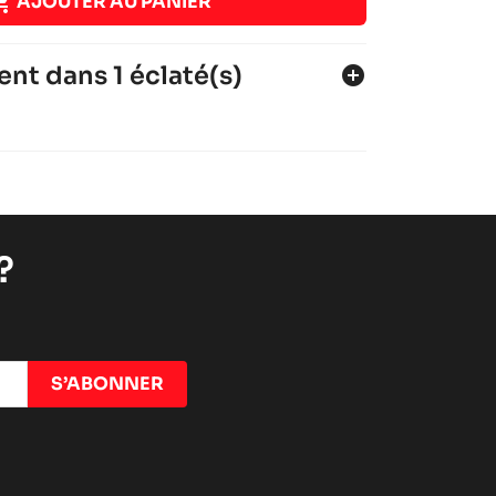

AJOUTER AU PANIER
ent dans 1 éclaté(s)
add_circle
?