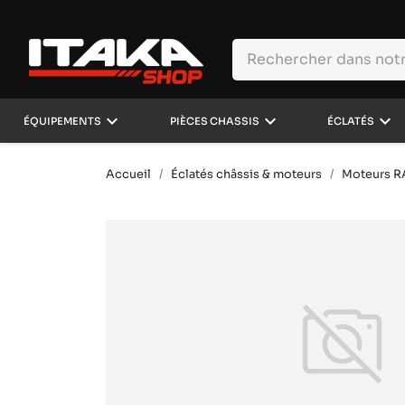
keyboard_arrow_down
keyboard_arrow_down
keyboard_arrow_down
ÉQUIPEMENTS
PIÈCES CHASSIS
ÉCLATÉS
Accueil
Éclatés châssis & moteurs
Moteurs 