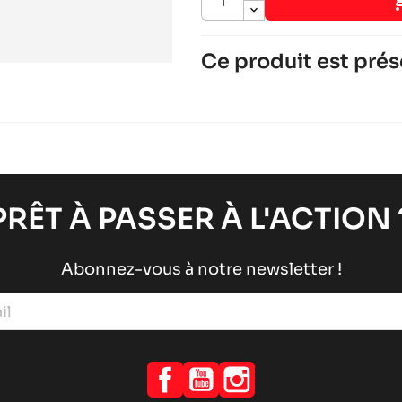
Ce produit est prés
IAME X30
Moteurs IAME
Moteurs RACING
chevron_right
PRÊT À PASSER À L'ACTION 
Abonnez-vous à notre newsletter !
Facebook
YouTube
Instagram