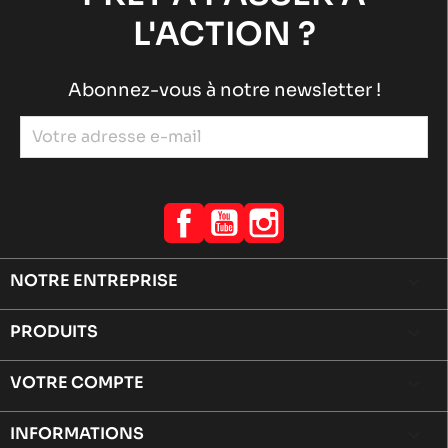
L'ACTION ?
Abonnez-vous à notre newsletter !
Facebook
YouTube
Instagram
NOTRE ENTREPRISE

PRODUITS

VOTRE COMPTE

INFORMATIONS
keyboard_arrow_down