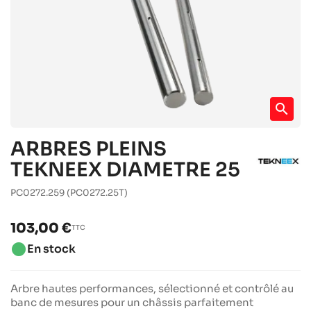
search
ARBRES PLEINS
TEKNEEX DIAMETRE 25
PC0272.259
(PC0272.25T)
103,00 €
TTC
brightness_1
En stock
Arbre hautes performances, sélectionné et contrôlé au
banc de mesures pour un châssis parfaitement