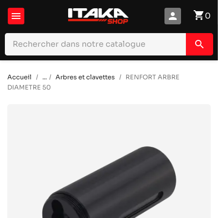
shopping_cart

person
0
search
Accueil
...
Arbres et clavettes
RENFORT ARBRE
DIAMETRE 50