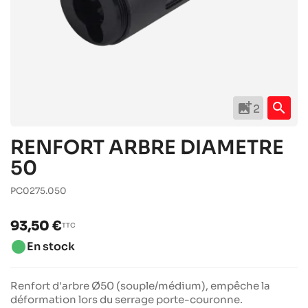
add_photo_alternate
search
2
RENFORT ARBRE DIAMETRE
50
PC0275.050
93,50 €
TTC
brightness_1
En stock
Renfort d'arbre Ø50 (souple/médium), empêche la
déformation lors du serrage porte-couronne.