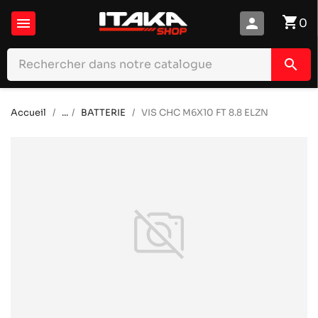
shopping_cart

person
0
search
Accueil
...
BATTERIE
VIS CHC M6X10 FT 8.8 ELZN