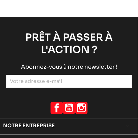
ROTAX 125 MAX-JUNIOR-NANO EVO
Moteurs ROTAX
Moteurs RACING
chevron_right
TM KZ-R2
Moteurs TM
Moteurs RACING
chevron_right
PRÊT À PASSER À
L'ACTION ?
Abonnez-vous à notre newsletter !
Facebook
YouTube
Instagram
NOTRE ENTREPRISE
