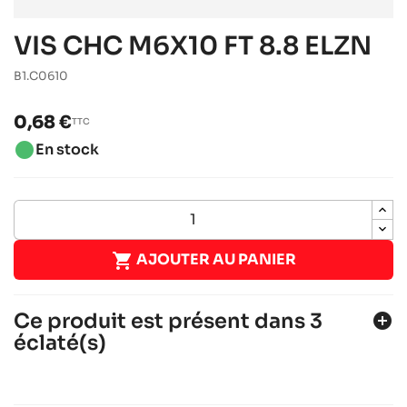
VIS CHC M6X10 FT 8.8 ELZN
B1.C0610
0,68 €
TTC
brightness_1
En stock

AJOUTER AU PANIER
Ce produit est présent dans 3
add_circle
éclaté(s)
ROTAX 125 DD2 EVO
Moteurs ROTAX
Moteurs RACING
chevron_right