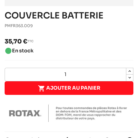
COUVERCLE BATTERIE
PMFR363.009
35,70 €
TTC
brightness_1
En stock

AJOUTER AU PANIER