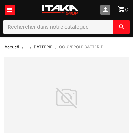
shopping_cart

person
0
search
Accueil
...
BATTERIE
COUVERCLE BATTERIE