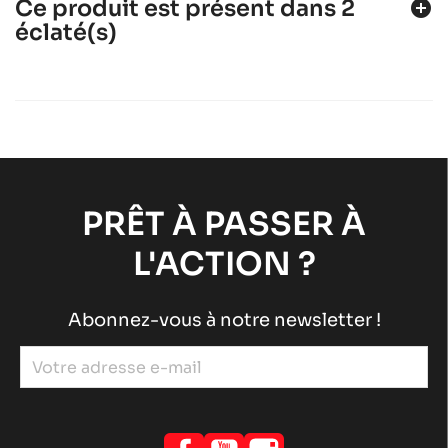
Ce produit est présent dans 2
add_circle
éclaté(s)
ROTAX 125 DD2 EVO
Moteurs ROTAX
Moteurs RACING
chevron_right
ROTAX 125 MAX-JUNIOR-NANO EVO
Moteurs ROTAX
Moteurs RACING
chevron_right
PRÊT À PASSER À
L'ACTION ?
Abonnez-vous à notre newsletter !
Facebook
YouTube
Instagram