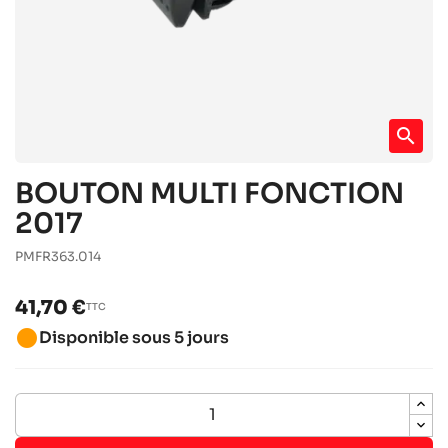
search
BOUTON MULTI FONCTION
2017
PMFR363.014
41,70 €
TTC
brightness_1
Disponible sous 5 jours