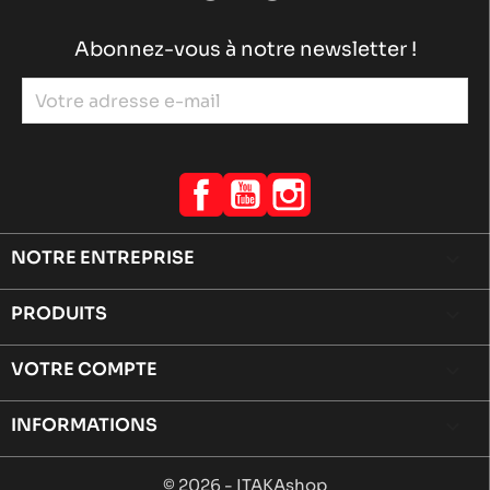
Abonnez-vous à notre newsletter !
Facebook
YouTube
Instagram
NOTRE ENTREPRISE

PRODUITS

VOTRE COMPTE

INFORMATIONS
keyboard_arrow_down
© 2026 - ITAKAshop