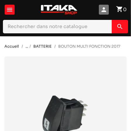
shopping_cart

person
0
search
Accueil
...
BATTERIE
BOUTON MULTI FONCTION 2017