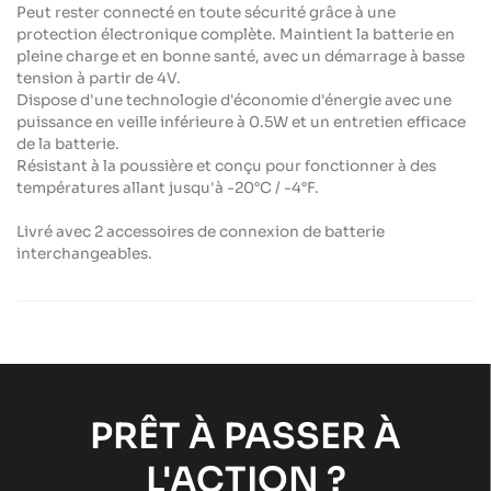
Peut rester connecté en toute sécurité grâce à une
protection électronique complète. Maintient la batterie en
pleine charge et en bonne santé, avec un démarrage à basse
tension à partir de 4V.
Dispose d'une technologie d'économie d'énergie avec une
puissance en veille inférieure à 0.5W et un entretien efficace
de la batterie.
Résistant à la poussière et conçu pour fonctionner à des
températures allant jusqu'à -20°C / -4°F.
Livré avec 2 accessoires de connexion de batterie
interchangeables.
PRÊT À PASSER À
L'ACTION ?