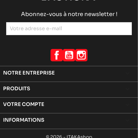
Abonnez-vous à notre newsletter !
Facebook
YouTube
Instagram
NOTRE ENTREPRISE

PRODUITS

VOTRE COMPTE

INFORMATIONS
keyboard_arrow_down
© 2026 - ITAKAshop