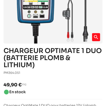
search
CHARGEUR OPTIMATE 1 DUO
(BATTERIE PLOMB &
LITHIUM)
PM364.051
49,90 €
TTC
brightness_1
En stock
Chargeur OptiMate 1 DUO pour batteries 12V (plomb,