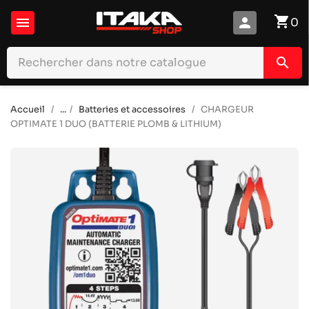
shopping_cart

person
0
search
Accueil
...
Batteries et accessoires
CHARGEUR
OPTIMATE 1 DUO (BATTERIE PLOMB & LITHIUM)