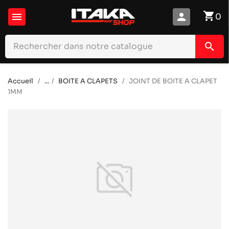
shopping_cart

person
0
search
Accueil
...
BOITE A CLAPETS
JOINT DE BOITE A CLAPET
1MM