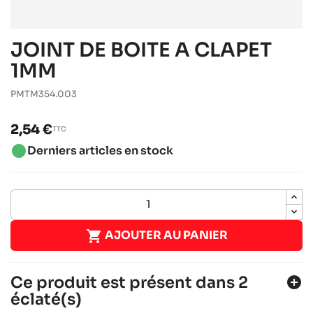
JOINT DE BOITE A CLAPET
1MM
PMTM354.003
2,54 €
TTC
brightness_1
Derniers articles en stock

AJOUTER AU PANIER
Ce produit est présent dans 2
add_circle
éclaté(s)