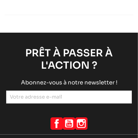
TM KZ-R2
Moteurs TM
Moteurs RACING
chevron_right
TM KZ-R1
Moteurs TM
Moteurs RACING
chevron_right
PRÊT À PASSER À
L'ACTION ?
Abonnez-vous à notre newsletter !
Facebook
YouTube
Instagram