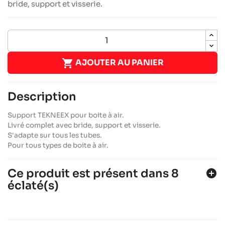
bride, support et visserie.

AJOUTER AU PANIER
Description
Support TEKNEEX pour boite à air.
Livré complet avec bride, support et visserie.
S'adapte sur tous les tubes.
Pour tous types de boite à air.
Ce produit est présent dans 8
add_circle
éclaté(s)
SODI SIGMA RS3 2018-2021
Châssis JUNIOR, SENIOR, OK & OKJ
Sodi
chevron_right