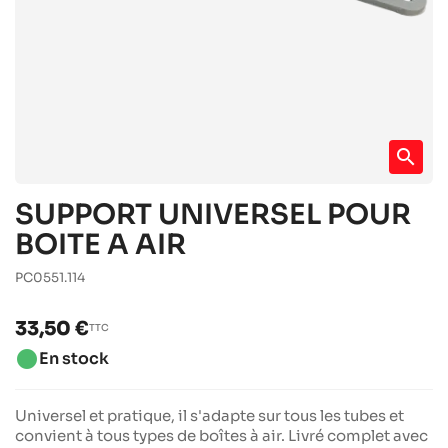
search
SUPPORT UNIVERSEL POUR
BOITE A AIR
PC0551.114
33,50 €
TTC
brightness_1
En stock
Universel et pratique, il s'adapte sur tous les tubes et
convient à tous types de boîtes à air. Livré complet avec