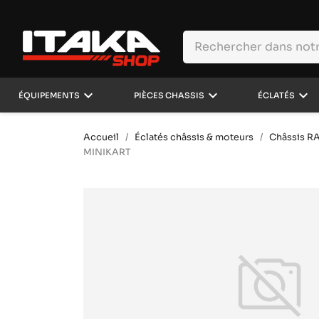
keyboard_arrow_down
keyboard_arrow_down
keyboard_arrow_down
ÉQUIPEMENTS
PIÈCES CHASSIS
ÉCLATÉS
Accueil
Éclatés châssis & moteurs
Châssis R
MINIKART