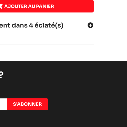

AJOUTER AU PANIER
ent dans 4 éclaté(s)
add_circle
- 2017
?
-2013