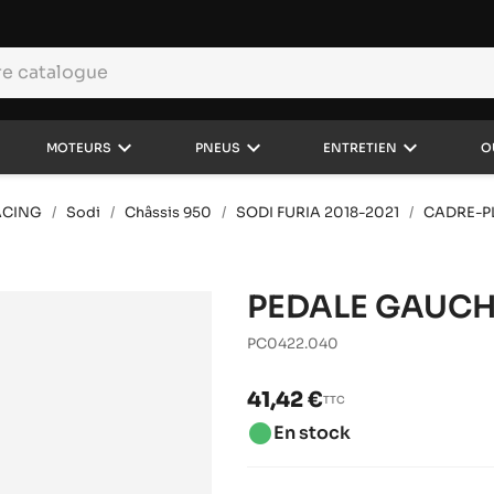
keyboard_arrow_down
keyboard_arrow_down
keyboard_arrow_down
MOTEURS
PNEUS
ENTRETIEN
O
ACING
Sodi
Châssis 950
SODI FURIA 2018-2021
CADRE-P
PEDALE GAUCH
PC0422.040
41,42 €
TTC
brightness_1
En stock