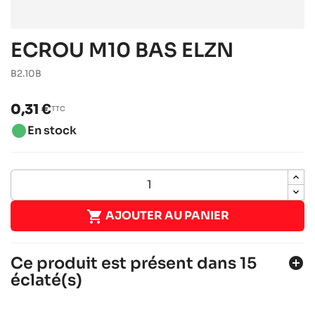
ECROU M10 BAS ELZN
B2.10B
0,31 €
TTC
brightness_1
En stock

AJOUTER AU PANIER
Ce produit est présent dans 15
add_circle
éclaté(s)
ALPHA ASC950 2022-2023