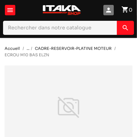
shopping_cart

person
0
search
Accueil
...
CADRE-RESERVOIR-PLATINE MOTEUR
ECROU M10 BAS ELZN