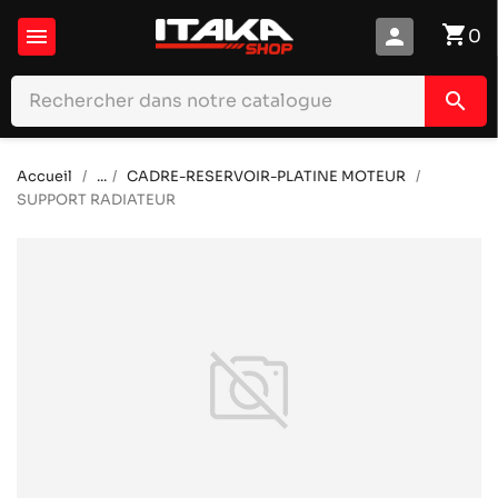
shopping_cart

person
0
search
Accueil
...
CADRE-RESERVOIR-PLATINE MOTEUR
SUPPORT RADIATEUR