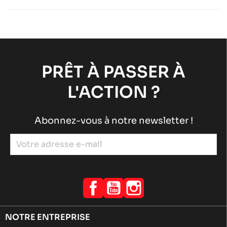
Châssis DD2
Sodi
chevron_right
SODI SIGMA DD2 2015-2017
Châssis DD2
Sodi
chevron_right
SODI SIGMA DD2 2018-2021
Châssis DD2
Sodi
chevron_right
PRÊT À PASSER À
L'ACTION ?
Abonnez-vous à notre newsletter !
Facebook
YouTube
Instagram
NOTRE ENTREPRISE
