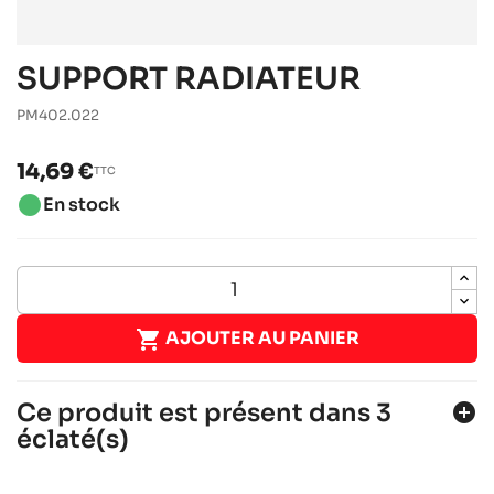
SUPPORT RADIATEUR
PM402.022
14,69 €
TTC
brightness_1
En stock

AJOUTER AU PANIER
Ce produit est présent dans 3
add_circle
éclaté(s)
SODI SIGMA DD2 2022-2026