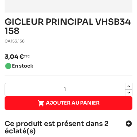
GICLEUR PRINCIPAL VHSB34
158
CA153.158
3,04 €
TTC
brightness_1
En stock

AJOUTER AU PANIER
Ce produit est présent dans 2
add_circle
éclaté(s)