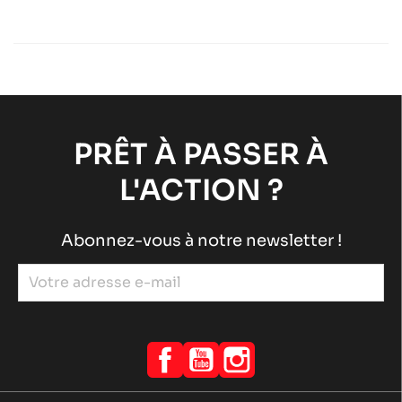
ROTAX 125 MAX-J125-MINI-MICRO
Moteurs ROTAX
Moteurs RACING
chevron_right
ROTAX 125 DD2 EVO
Moteurs ROTAX
Moteurs RACING
chevron_right
PRÊT À PASSER À
L'ACTION ?
Abonnez-vous à notre newsletter !
Facebook
YouTube
Instagram