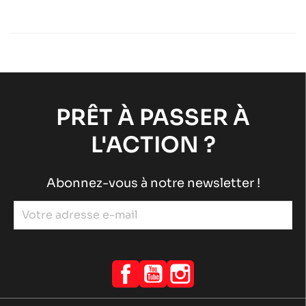
ROTAX 125 MAX DD2
Moteurs ROTAX
Moteurs RACING
chevron_right
ROTAX 125 MAX-J125-MINI-MICRO
Moteurs ROTAX
Moteurs RACING
chevron_right
PRÊT À PASSER À
L'ACTION ?
Abonnez-vous à notre newsletter !
Facebook
YouTube
Instagram