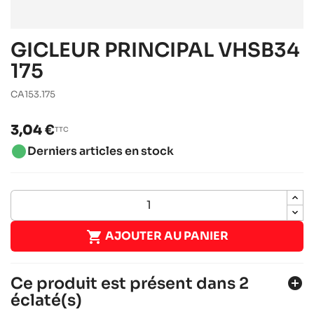
GICLEUR PRINCIPAL VHSB34
175
CA153.175
3,04 €
TTC
brightness_1
Derniers articles en stock

AJOUTER AU PANIER
Ce produit est présent dans 2
add_circle
éclaté(s)