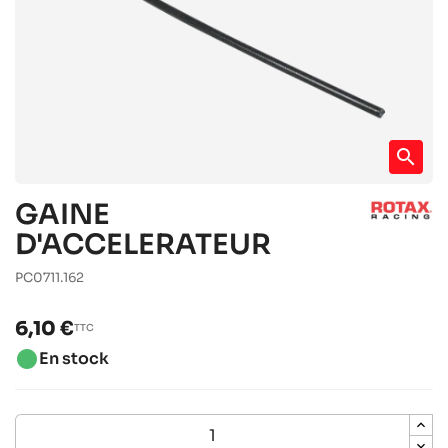
search
GAINE
D'ACCELERATEUR
PC0711.162
6,10 €
TTC
brightness_1
En stock