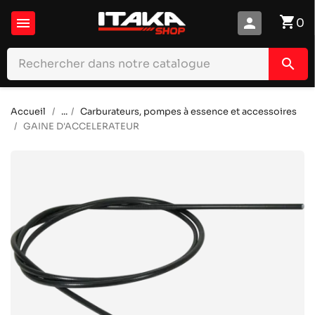
shopping_cart

person
0
search
Accueil
...
Carburateurs, pompes à essence et accessoires
GAINE D'ACCELERATEUR