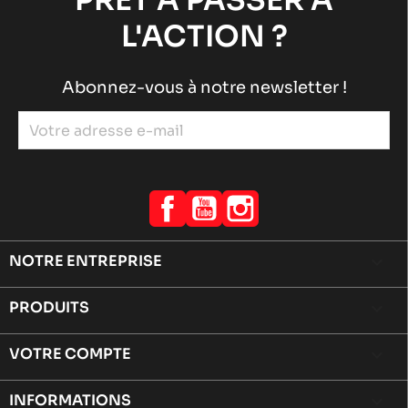
PRÊT À PASSER À
L'ACTION ?
Abonnez-vous à notre newsletter !
Facebook
YouTube
Instagram
NOTRE ENTREPRISE

PRODUITS

VOTRE COMPTE

INFORMATIONS
keyboard_arrow_down