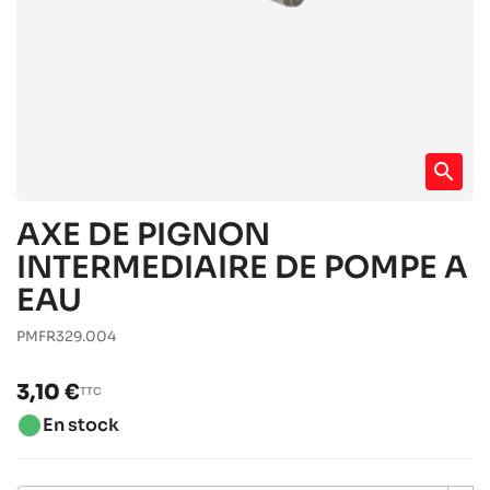
search
AXE DE PIGNON
INTERMEDIAIRE DE POMPE A
EAU
PMFR329.004
3,10 €
TTC
brightness_1
En stock