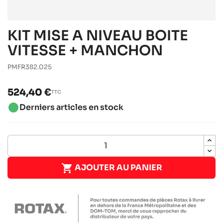
KIT MISE A NIVEAU BOITE
VITESSE + MANCHON
PMFR382.025
524,40 €
TTC
brightness_1
Derniers articles en stock

AJOUTER AU PANIER