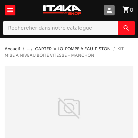
shopping_cart

person
0
search
Accueil
...
CARTER-VILO-POMPE A EAU-PISTON
KIT
MISE A NIVEAU BOITE VITESSE + MANCHON