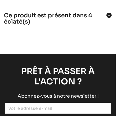
Ce produit est présent dans 4
add_circle
éclaté(s)
ROTAX 125 MAX DD2
Moteurs ROTAX
Moteurs RACING
chevron_right
ROTAX 125 DD2 EVO
Moteurs ROTAX
Moteurs RACING
chevron_right
ROTAX 125 MAX DD2
Moteurs ROTAX
Moteurs RACING
chevron_right
PRÊT À PASSER À
ROTAX 125 MAX DD2
L'ACTION ?
Moteurs ROTAX
Moteurs RACING
chevron_right
Abonnez-vous à notre newsletter !