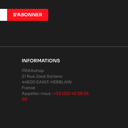
INFORMATIONS
ITAKAshop
21 Rue José Soriano
44800 SAINT-HERBLAIN
France
Appelez-nous :
+33 (0)2 40 38 26
20