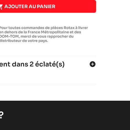

AJOUTER AU PANIER
ent dans 2 éclaté(s)
add_circle
?