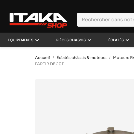
keyboard_arrow_down
keyboard_arrow_down
keyboard_arrow_down
ÉQUIPEMENTS
PIÈCES CHASSIS
ÉCLATÉS
Accueil
Éclatés châssis & moteurs
Moteurs 
PARTIR DE 2011