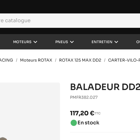
keyboard_arrow_down
keyboard_arrow_down
keyboard_arrow_down
MOTEURS
PNEUS
ENTRETIEN
O
RACING
Moteurs ROTAX
ROTAX 125 MAX DD2
CARTER-VILO-
BALADEUR DD2 
PMFR382.027
117,20 €
TTC
brightness_1
En stock