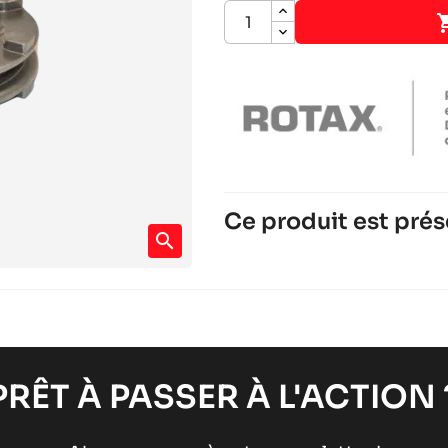
Ce produit est prés
search
ROTAX 125 DD2 EVO
Moteurs ROTAX
Moteurs RACING
chevron_right
ROTAX 125 MAX DD2
Moteurs ROTAX
Moteurs RACING
chevron_right
PRÊT À PASSER À L'ACTION 